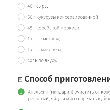
40 г сыра,
50 г кукурузы консервированной,
45 г корейской моркови,
1 ст.л. сметаны,
1 ст.л. майонеза,
соль по вкусу.
Способ приготовлен
Апельсин (мандарин) очистить от кожу
репчатый, яйцо и мясо нарезать кубик