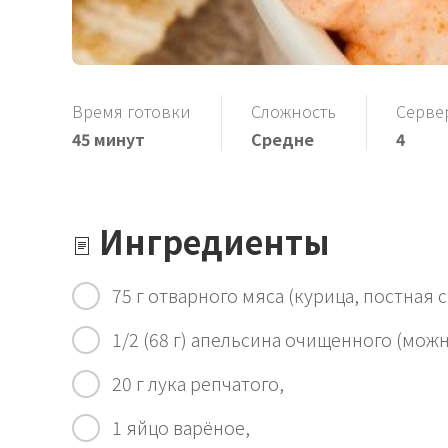
Время готовки
Сложность
Серве
45 минут
Средне
4
Ингредиенты
75 г отварного мяса (курица, постная с
1/2 (68 г) апельсина очищенного (мож
20 г лука репчатого,
1 яйцо варёное,