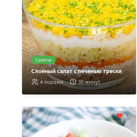
Салаты
Слоёный салат с печенью трески
4 порции
30 минут
1