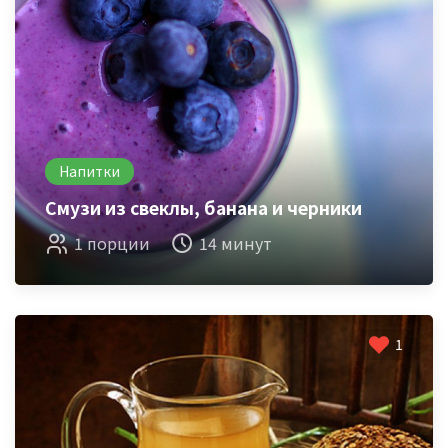
Напитки
Смузи из свеклы, банана и черники
1 порции
14 минут
1